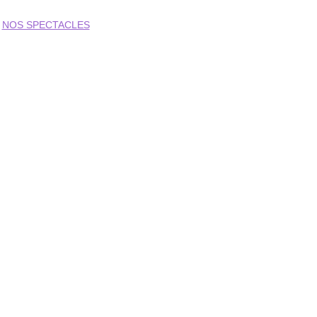
S
NOS SPECTACLES
ATELIERS D'IMPRO
NOS TARIFS ET AVANTAGES
Nos
 Spectacles
s premiers vendredis du mo
spectacle Kraken